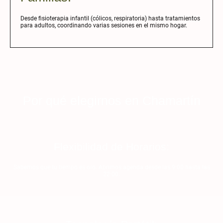
Desde fisioterapia infantil (cólicos, respiratoria) hasta tratamientos
para adultos, coordinando varias sesiones en el mismo hogar.
Por qué elegirnos en Chamartín
Flexibilidad de Horarios:
Sabemos que tu tiempo es oro. Abrimos agenda desde las 9:00 hasta las
22:00.