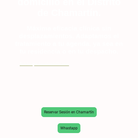
domicilio en el Distrito
de Chamartín.
Máxima eficacia clínica sin
desplazamientos. Adaptamos el
tratamiento a tu agenda, ya sea en
tu residencia o en tu despacho.
"En
fisioterapeutasadomicilio.com
, entendemos que el ritmo de vida
en Chamberí requiere soluciones de salud ágiles y eficaces. Ya no
necesitas buscar una clínica cerca de la calle Fuencarral o Bravo
Murillo y esperar turnos; nuestros fisioterapeutas colegiados se
desplazan a tu domicilio con todo el equipo necesario. Nos
especializamos en tratar desde contracturas por estrés laboral
hasta rehabilitaciones complejas, garantizando una atención
personalizada de 60 minutos que se adapta a tu horario y a la
tranquilidad de tu hogar en el corazón de Madrid."
Reservar Sesión en Chamartín
Whastapp