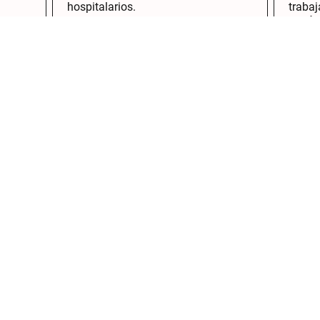
hospitalarios.
trabaj
o
estrés
ca como Argüelles o Moncloa tiene muchas