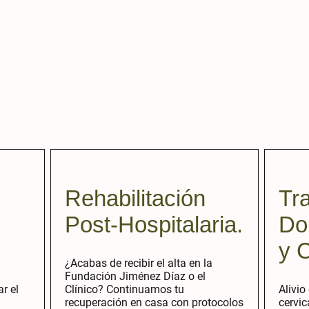
Rehabilitación
Tr
Post-Hospitalaria.
Do
y C
¿Acabas de recibir el alta en la
Fundación Jiménez Díaz o el
r el
Clínico? Continuamos tu
Alivio
recuperación en casa con protocolos
cervic