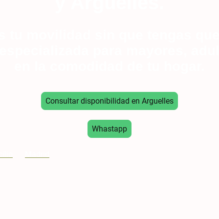
y Argüelles.
tu movilidad sin que tengas que
 especializada para mayores, adul
en la comodidad de tu hogar.
Consultar disponibilidad en Arguelles
Whastapp
ilio
en
Madrid
: "Atendemos en:
Argüelles, Ciudad Universitaria
zona de Princesa
."