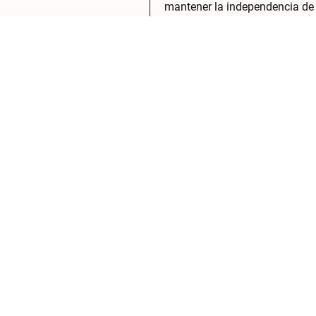
mantener la independencia de
nuestros mayores en su propi
entorno.
"Vivir en una zona tan céntri