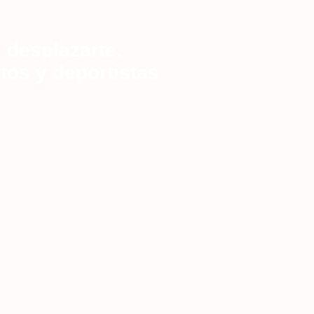
 desplazarte.
tos y deportistas
, Pintor Rosales, Gaztambide y