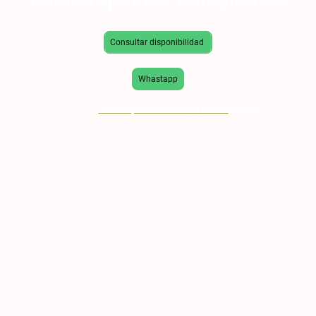
Consultar disponibilidad
Whastapp
Servicio de
fisioterapia a domicilio
en
Madrid
. (Ibiza).