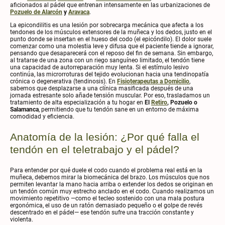
aficionados al pádel que entrenan intensamente en las urbanizaciones de
Pozuelo de Alarcón
y
Aravaca
.
La epicondilitis es una lesión por sobrecarga mecánica que afecta a los
tendones de los músculos extensores de la muñeca y los dedos, justo en el
punto donde se insertan en el hueso del codo (el epicóndilo). El dolor suele
comenzar como una molestia leve y difusa que el paciente tiende a ignorar,
pensando que desaparecerá con el reposo del fin de semana. Sin embargo,
al tratarse de una zona con un riego sanguíneo limitado, el tendón tiene
una capacidad de autorreparación muy lenta. Si el estímulo lesivo
continúa, las microrroturas del tejido evolucionan hacia una tendinopatía
crónica o degenerativa (tendinosis). En
Fisioterapeutas a Domicilio
,
sabemos que desplazarse a una clínica masificada después de una
jornada estresante solo añade tensión muscular. Por eso, trasladamos un
tratamiento de alta especialización a tu hogar en
El
Retiro
, Pozuelo o
Salamanca
, permitiendo que tu tendón sane en un entorno de máxima
comodidad y eficiencia.
Anatomía de la lesión: ¿Por qué falla el
tendón en el teletrabajo y el pádel?
Para entender por qué duele el codo cuando el problema real está en la
muñeca, debemos mirar la biomecánica del brazo. Los músculos que nos
permiten levantar la mano hacia arriba o extender los dedos se originan en
un tendón común muy estrecho anclado en el codo. Cuando realizamos un
movimiento repetitivo —como el tecleo sostenido con una mala postura
ergonómica, el uso de un ratón demasiado pequeño o el golpe de revés
descentrado en el pádel— ese tendón sufre una tracción constante y
violenta.