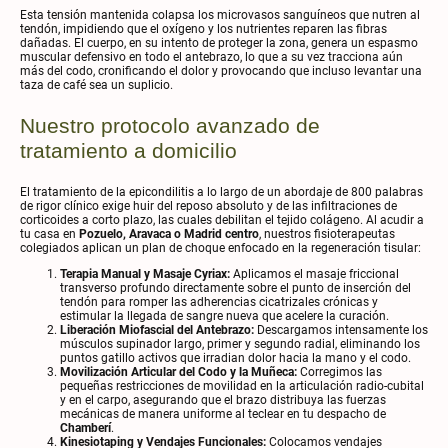
Esta tensión mantenida colapsa los microvasos sanguíneos que nutren al
tendón, impidiendo que el oxígeno y los nutrientes reparen las fibras
dañadas. El cuerpo, en su intento de proteger la zona, genera un espasmo
muscular defensivo en todo el antebrazo, lo que a su vez tracciona aún
más del codo, cronificando el dolor y provocando que incluso levantar una
taza de café sea un suplicio.
Nuestro protocolo avanzado de
tratamiento a domicilio
El tratamiento de la epicondilitis a lo largo de un abordaje de 800 palabras
de rigor clínico exige huir del reposo absoluto y de las infiltraciones de
corticoides a corto plazo, las cuales debilitan el tejido colágeno. Al acudir a
tu casa en
Pozuelo, Aravaca o Madrid centro
, nuestros fisioterapeutas
colegiados aplican un plan de choque enfocado en la regeneración tisular:
Terapia Manual y Masaje Cyriax:
Aplicamos el masaje friccional
transverso profundo directamente sobre el punto de inserción del
tendón para romper las adherencias cicatrizales crónicas y
estimular la llegada de sangre nueva que acelere la curación.
Liberación Miofascial del Antebrazo:
Descargamos intensamente los
músculos supinador largo, primer y segundo radial, eliminando los
puntos gatillo activos que irradian dolor hacia la mano y el codo.
Movilización Articular del Codo y la Muñeca:
Corregimos las
pequeñas restricciones de movilidad en la articulación radio-cubital
y en el carpo, asegurando que el brazo distribuya las fuerzas
mecánicas de manera uniforme al teclear en tu despacho de
Chamberí
.
Kinesiotaping y Vendajes Funcionales:
Colocamos vendajes