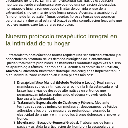
circulatorio del brazo. La linfa, al no encontrar sus vías de evacuación
habituales, tiende a estancarse, provocando una sensación de pesadez,
hormigueo e hinchazón que puede limitar de por vida el uso de la
extremidad si no se interviene de forma precoz. Además, la aparición del
"síndrome de la red axilar" (unas cuerdas fibrosas tensas que aparecen
bajo la axila y duelen al estirar el brazo) es otra complicación frecuente que
requiere manos expertas para su resolución.
Nuestro protocolo terapéutico integral en
la intimidad de tu hogar
El tratamiento post-cáncer de mama requiere una sensibilidad extrema y el
conocimiento profundo de los tiempos biológicos de la enfermedad.
Quedan totalmente prohibidas las maniobras manuales agresivas o el uso
de aparatología térmica inapropiada. Al acudir a tu domicilio en
Pozuelo,
Aravaca o Salamanca
, nuestras fisioterapeutas colegiadas implementan un
plan individualizado enfocado en cuatro pilares básicos:
Drenaje Linfático Manual (Método Vodder o Leduc):
Realizamos
maniobras sutiles y rítmicas para redirigir la linfa estancada en el
brazo hacia vías de desagüe alternativas en el tronco que
permanezcan intactas, reduciendo el edema y devolviendo la
ligereza a la extremidad.
Tratamiento Especializado de Cicatrices y Fibrosis:
Mediante
técnicas suaves de inducción miofascial, despegamos los tejidos
adheridos a los planos musculares profundos, mejorando la
elasticidad de la piel y eliminando los tirones dolorosos al mover el
tronco.
Movilización Escápulo-Humeral Gradual:
Trabajamos de forma
pasiva y asistida la articulación del hombro y la escápula para