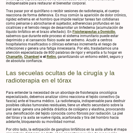
indispensable para restaurar el bienestar corporal.
Tras pasar por el quirófano o recibir sesiones de radioterapia, el cuerpo
reacciona de forma defensiva. Es muy común la aparición de dolor crónico,
rigidez extrema en el hombro que impide realizar tareas tan cotidianas
como peinarse o abrocharse el sujetador, adherencias profundas en las
cicatrices y el temido riesgo de desarrollar un linfedema (acumulación de
líquido linfático en el brazo afectado). En
Fisioterapeutas a Domicilio
,
sabemos que durante este proceso el sistema inmunitario puede estar
deprimido y el cansancio físico suele ser extremo. Acudir a centros
hospitalarios masificados o clínicas externas incrementa el riesgo de
infecciones y genera una fatiga innecesaria. Por ello, trasladamos una
atención especializada de 800 palabras de rigor y empatía a tu hogar en
Chamartín
,
Chamberí
o el
Retiro
, garantizando un entorno estéril, seguro y
de absoluta confianza.
Las secuelas ocultas de la cirugía y la
radioterapia en el tórax
Para entender la necesidad de un abordaje de fisioterapia oncológica
especializado, debemos analizar cómo reacciona el tejido conectivo (la
fascia) ante el trauma médico. La radioterapia, indispensable para destruir
posibles células tumorales residuales, tiene un efecto secundario sobre la
piel sana: genera una pérdida drástica de colágeno y elastina, provocando
una densificación del tejido conocida como fibrosis por radiación. La piel
del tórax y la axila se vuelve rígida, acartonada y tira del hombro hacia
adelante, bloqueando su movilidad normal.
Por otro lado, la extirpación de ganglios linfáticos en la axila altera el mapa