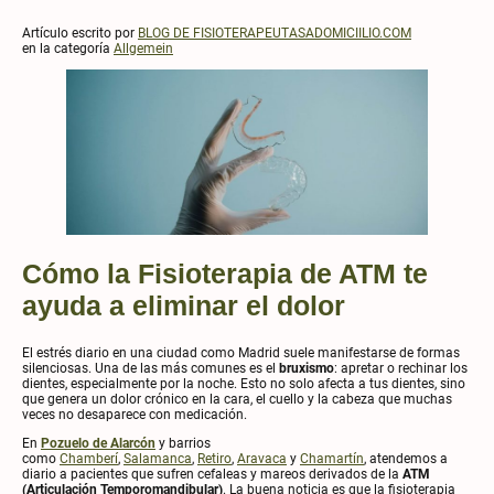
Artículo escrito por
BLOG DE FISIOTERAPEUTASADOMICIILIO.COM
en la categoría
Allgemein
Cómo la Fisioterapia de ATM te
ayuda a eliminar el dolor
El estrés diario en una ciudad como Madrid suele manifestarse de formas
silenciosas. Una de las más comunes es el
bruxismo
: apretar o rechinar los
dientes, especialmente por la noche. Esto no solo afecta a tus dientes, sino
que genera un dolor crónico en la cara, el cuello y la cabeza que muchas
veces no desaparece con medicación.
En
Pozuelo de Alarcón
y barrios
como
Chamberí
,
Salamanca
,
Retiro
,
Aravaca
y
Chamartín
, atendemos a
diario a pacientes que sufren cefaleas y mareos derivados de la
ATM
(Articulación Temporomandibular)
. La buena noticia es que la fisioterapia