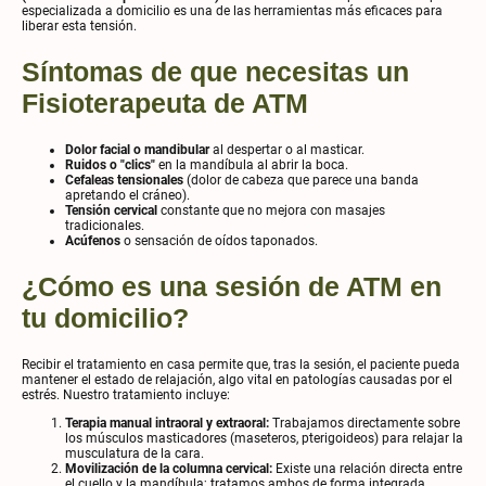
especializada a domicilio es una de las herramientas más eficaces para
liberar esta tensión.
Síntomas de que necesitas un
Fisioterapeuta de ATM
Dolor facial o mandibular
al despertar o al masticar.
Ruidos o "clics"
en la mandíbula al abrir la boca.
Cefaleas tensionales
(dolor de cabeza que parece una banda
apretando el cráneo).
Tensión cervical
constante que no mejora con masajes
tradicionales.
Acúfenos
o sensación de oídos taponados.
¿Cómo es una sesión de ATM en
tu domicilio?
Recibir el tratamiento en casa permite que, tras la sesión, el paciente pueda
mantener el estado de relajación, algo vital en patologías causadas por el
estrés. Nuestro tratamiento incluye:
Terapia manual intraoral y extraoral:
Trabajamos directamente sobre
los músculos masticadores (maseteros, pterigoideos) para relajar la
musculatura de la cara.
Movilización de la columna cervical:
Existe una relación directa entre
el cuello y la mandíbula; tratamos ambos de forma integrada.