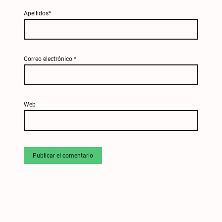
Apellidos*
Correo electrónico
*
Web
Atendemos en
(Aravaca)
,
(Pozuelo)
,
(Salamanca)
,
(Chamartín)
,
(Retiro)
,
(Arguelles)
,
(El Viso)
,
(Chamberí
),
(Mirasierra)
,
(Hortaleza)
,
(Fuencarral)
y
(Puerta de Hierro)
©Todos los derechos reservados. CS 07269.
Política de